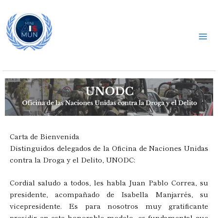
Ir
al
contenido
MINI AISMUN 2025
Carta de Bienvenida
Distinguidos delegados de la Oficina de Naciones Unidas
contra la Droga y el Delito, UNODC:
Cordial saludo a todos, les habla Juan Pablo Correa, su
presidente, acompañado de Isabella Manjarrés, su
vicepresidente. Es para nosotros muy gratificante
presidir en este honorable modelo, es fundamental que